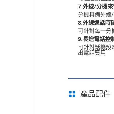
7.
外線
/
分機來
分機具備外線
/
8.
外線通話時
可針對每一分
9.
長途電話控
可針對話機設
出電話費用
產品配件
