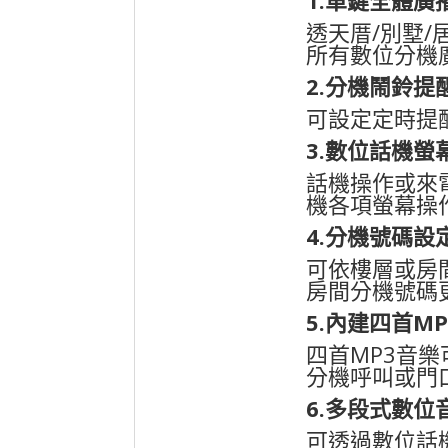
透天厝
/
別墅
/
所有數位分機
2.
分機鬧鈴提
可設定定時提
3.
數位話機螢
話機操作或來
機各項螢幕操
4.
分機號碼設
可依樓層或房
房間分機號碼
5.
內建四首
MP
四首
MP3
音樂
分機呼叫或門
6.
多段式數位
可透過數位話