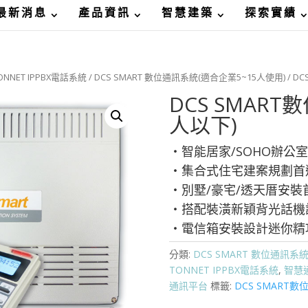
最新消息
產品資訊
智慧建築
探索實績
ONNET IPPBX電話系統
/
DCS SMART 數位通訊系統(適合企業5~15人使用)
/ D
DCS SMAR
人以下)
‧智能居家/SOHO辦公
‧集合式住宅建案規劃首
‧別墅/豪宅/透天厝安裝
‧搭配裝潢新穎背光話機
‧電信箱安裝設計迷你精
分類:
DCS SMART 數位通訊系
TONNET IPPBX電話系統
,
智慧
通訊平台
標籤:
DCS SMART