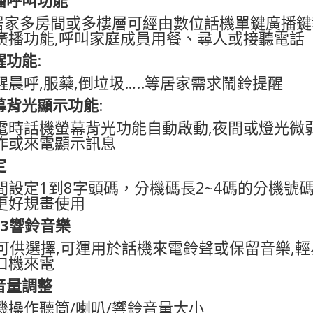
居家多房間或多樓層可經由數位話機單鍵廣播鍵
廣播功能
,
呼叫家庭成員用餐、尋人或接聽電話
醒功能
:
醒晨呼
,
服藥
,
倒垃圾
…..
等居家需求鬧鈴提醒
幕背光顯示功能
:
電時話機螢幕背光功能自動啟動
,
夜間或燈光微
作或來電顯示訊息
定
間設定
1
到
8
字頭碼，分機碼長
2~4
碼的分機號
更好規畫使用
3
響鈴音樂
可供選擇
,
可運用於話機來電鈴聲或保留音樂
,
輕
口機來電
音量調整
機操作聽筒
/
喇叭
/
響鈴音量大小