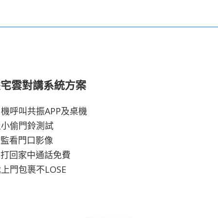
慧宅雲對講系統方案
機呼叫共振APP及桌機
止小偷門鈴測試
p監看門口影像
p打回家中通話免費
上門包裹不LOSE