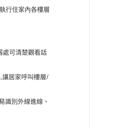
執行住家內各樓層
弱處可清楚觀看話
碼
,
讓居家呼叫樓層
/
易識別外線進線、