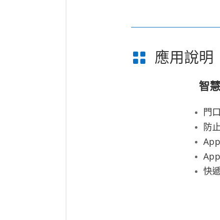
應用說明

智
門口
防
Ap
Ap
快遞