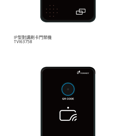
IP型對講刷卡門禁機
TVI63758