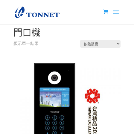
首頁
/
智慧建築整合平台
/ 門口機
門口機
顯示單一結果